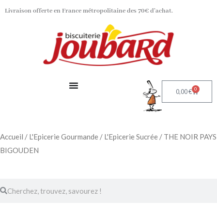
Aller
Livraison offerte en France métropolitaine des 70€ d’achat.
au
contenu
0
Panier
0,00
€
Accueil
/
L'Epicerie Gourmande
/
L'Epicerie Sucrée
/ THE NOIR PAYS
BIGOUDEN
Rechercher
Rechercher