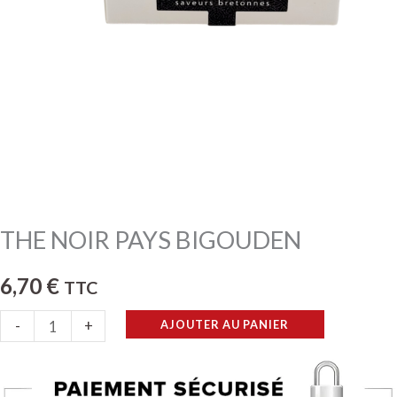
THE NOIR PAYS BIGOUDEN
6,70
€
TTC
quantité
-
+
AJOUTER AU PANIER
de
THE