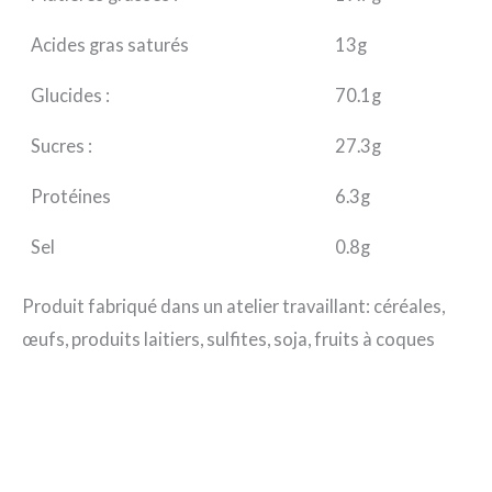
Acides gras saturés
13g
Glucides :
70.1g
Sucres :
27.3g
Protéines
6.3g
Sel
0.8g
Produit fabriqué dans un atelier travaillant: céréales,
œufs, produits laitiers, sulfites, soja, fruits à coques