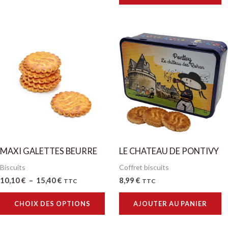
Plage
Ce
de
produit
prix :
10,10 €
a
à
plusieurs
15,40 €
variations.
Les
options
peuvent
MAXI GALETTES BEURRE
LE CHATEAU DE PONTIVY
être
Biscuits
Coffret biscuits
choisies
10,10
€
–
15,40
€
8,99
€
TTC
TTC
sur
la
CHOIX DES OPTIONS
AJOUTER AU PANIER
page