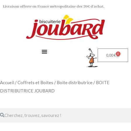
Aller
Livraison offerte en France métropolitaine des 70€ d’achat.
au
contenu
0
Panier
0,00
€
Accueil
/
Coffrets et Boites
/
Boite distributrice
/ BOITE
DISTRIBUTRICE JOUBARD
Rechercher
Rechercher