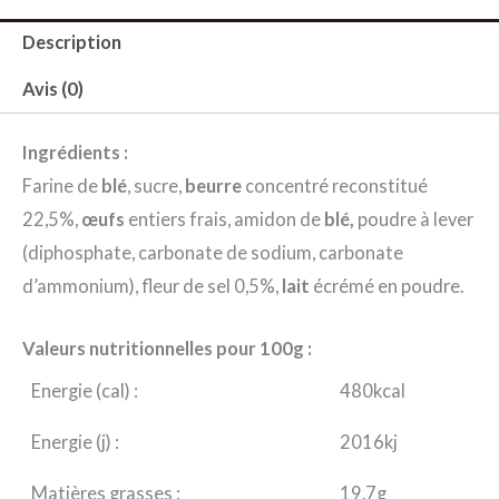
Description
Avis (0)
Ingrédients :
Farine de
blé
, sucre,
beurre
concentré reconstitué
22,5%,
œufs
entiers frais, amidon de
blé,
poudre à lever
(diphosphate, carbonate de sodium, carbonate
d’ammonium), fleur de sel 0,5%,
lait
écrémé en poudre.
Valeurs nutritionnelles pour 100g :
Energie (cal) :
480kcal
Energie (j) :
2016kj
Matières grasses :
19.7g